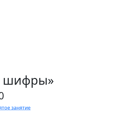
е шифры»
0
ятое занятие