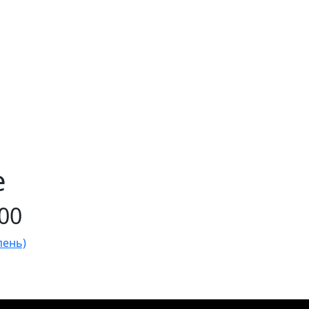
е
00
пень)