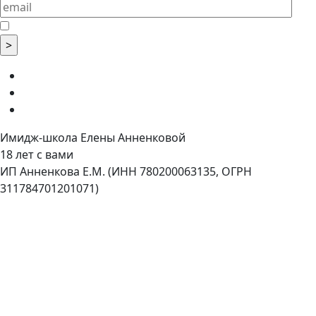
Имидж-школа Елены Анненковой
18 лет с вами
ИП Анненкова Е.М. (ИНН 780200063135, ОГРН
311784701201071)