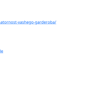
inatornost-vashego-garderoba/
le