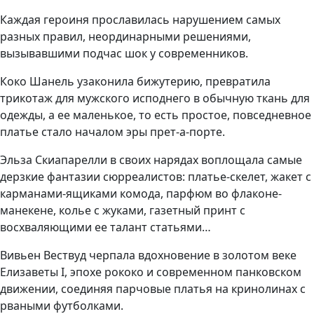
Каждая героиня прославилась нарушением самых
разных правил, неординарными решениями,
вызывавшими подчас шок у современников.
Коко Шанель узаконила бижутерию, превратила
трикотаж для мужского исподнего в обычную ткань для
одежды, а ее маленькое, то есть простое, повседневное
платье стало началом эры прет-а-порте.
Эльза Скиапарелли в своих нарядах воплощала самые
дерзкие фантазии сюрреалистов: платье-скелет, жакет с
карманами-ящиками комода, парфюм во флаконе-
манекене, колье с жуками, газетный принт с
восхваляющими ее талант статьями…
Вивьен Вествуд черпала вдохновение в золотом веке
Елизаветы I, эпохе рококо и современном панковском
движении, соединяя парчовые платья на кринолинах с
рваными футболками.