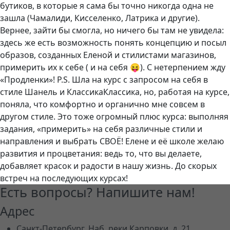
бутиков, в которые я сама бы точно никогда одна не
зашла (Чамалиди, Кисселенко, Латрика и другие).
Вернее, зайти бы смогла, но ничего бы там не увидела:
здесь же есть возможность понять концепцию и посыл
образов, созданных Еленой и стилистами магазинов,
примерить их к себе ( и на себя 😝). С нетерпением жду
«Продленки»! P.S. Шла на курс с запросом на себя в
стиле Шанель и КлассикаКлассика, но, работая на курсе,
поняла, что комфортно и органично мне совсем в
другом стиле. Это тоже огромный плюс курса: выполняя
задания, «примерить» на себя различные стили и
направления и выбрать СВОЁ! Елене и её школе желаю
развития и процветания: ведь то, что вы делаете,
добавляет красок и радости в нашу жизнь. До скорых
встреч на последующих курсах!
Есть вопросы? Напишите нам!
Адрес
Санкт-Петербург, Наб. реки Карповки, д. 21