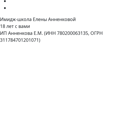
Имидж-школа Елены Анненковой
18 лет с вами
ИП Анненкова Е.М. (ИНН 780200063135, ОГРН
311784701201071)