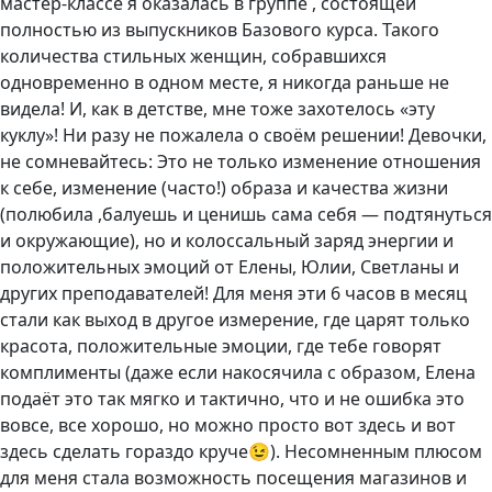
мастер-классе я оказалась в группе , состоящей
полностью из выпускников Базового курса. Такого
количества стильных женщин, собравшихся
одновременно в одном месте, я никогда раньше не
видела! И, как в детстве, мне тоже захотелось «эту
куклу»! Ни разу не пожалела о своём решении! Девочки,
не сомневайтесь: Это не только изменение отношения
к себе, изменение (часто!) образа и качества жизни
(полюбила ,балуешь и ценишь сама себя — подтянуться
и окружающие), но и колоссальный заряд энергии и
положительных эмоций от Елены, Юлии, Светланы и
других преподавателей! Для меня эти 6 часов в месяц
стали как выход в другое измерение, где царят только
красота, положительные эмоции, где тебе говорят
комплименты (даже если накосячила с образом, Елена
подаёт это так мягко и тактично, что и не ошибка это
вовсе, все хорошо, но можно просто вот здесь и вот
здесь сделать гораздо круче😉). Несомненным плюсом
для меня стала возможность посещения магазинов и