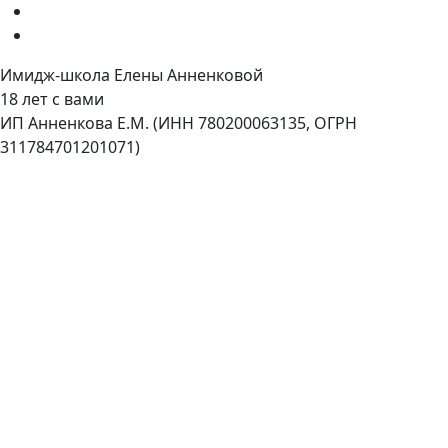
Имидж-школа Елены Анненковой
18 лет с вами
ИП Анненкова Е.М. (ИНН 780200063135, ОГРН
311784701201071)