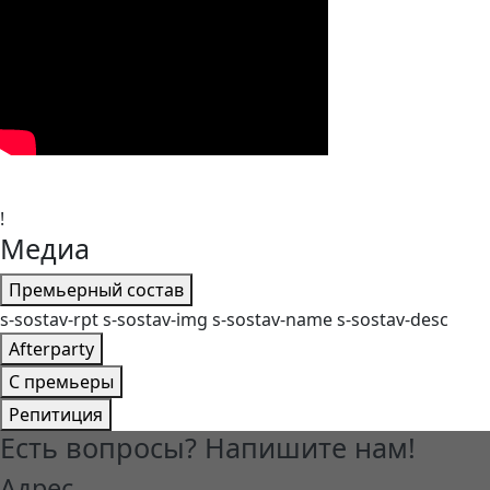
!
Медиа
Премьерный состав
s-sostav-rpt s-sostav-img s-sostav-name s-sostav-desc
Afterparty
C премьеры
Репитиция
Есть вопросы? Напишите нам!
Адрес