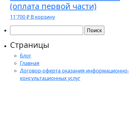
(оплата первой части)
11'700
₽
В корзину
Найти:
Страницы
Блог
Главная
Договор-оферта оказания информационно-
консультационных услуг
Договор-оферта оказания информационно-
консультационных услуг (выездной тренинг)
Контакты
Корзина
Корпоративные программы
Магазин
Мой аккаунт
О школе