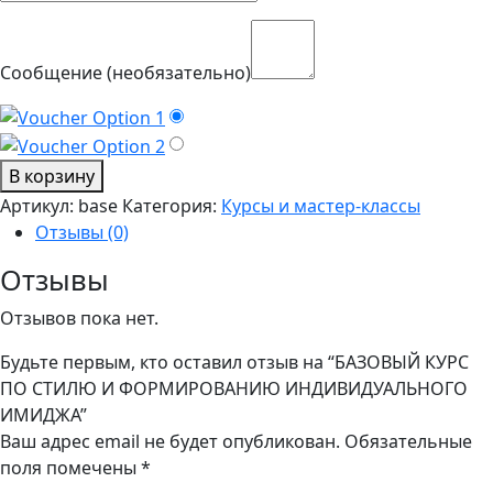
Сообщение
(необязательно)
Количество
В корзину
товара
Артикул:
base
Категория:
Курсы и мастер-классы
БАЗОВЫЙ
Отзывы (0)
КУРС
Отзывы
ПО
СТИЛЮ
Отзывов пока нет.
И
ФОРМИРОВАНИЮ
Будьте первым, кто оставил отзыв на “БАЗОВЫЙ КУРС
ИНДИВИДУАЛЬНОГО
ПО СТИЛЮ И ФОРМИРОВАНИЮ ИНДИВИДУАЛЬНОГО
ИМИДЖА
ИМИДЖА”
Ваш адрес email не будет опубликован.
Обязательные
поля помечены
*