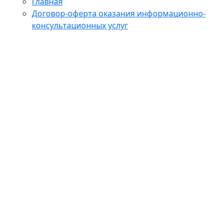
Главная
Договор-оферта оказания информационно-
консультационных услуг
Договор-оферта оказания информационно-
консультационных услуг (выездной тренинг)
Контакты
Корзина
Корпоративные программы
Магазин
Мой аккаунт
О школе
Обучение
Онлайн обучение
Оформление заказа
Политика конфиденциальности
Преподаватели
Пример страницы
СОГЛАСИЕ НА ОБРАБОТКУ ПЕРСОНАЛЬНЫХ
ДАННЫХ