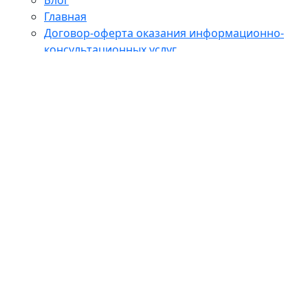
Главная
Договор-оферта оказания информационно-
консультационных услуг
Договор-оферта оказания информационно-
консультационных услуг (выездной тренинг)
Контакты
Корзина
Корпоративные программы
Магазин
Мой аккаунт
О школе
Обучение
Онлайн обучение
Оформление заказа
Политика конфиденциальности
Преподаватели
Пример страницы
СОГЛАСИЕ НА ОБРАБОТКУ ПЕРСОНАЛЬНЫХ