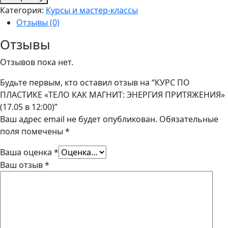
КУРС
Категория:
Курсы и мастер-классы
ПО
Отзывы (0)
ПЛАСТИКЕ
"ТЕЛО
Отзывы
КАК
Отзывов пока нет.
МАГНИТ:
ЭНЕРГИЯ
Будьте первым, кто оставил отзыв на “КУРС ПО
ПРИТЯЖЕНИЯ"
ПЛАСТИКЕ «ТЕЛО КАК МАГНИТ: ЭНЕРГИЯ ПРИТЯЖЕНИЯ»
(17.05
(17.05 в 12:00)”
в
Ваш адрес email не будет опубликован.
Обязательные
12:00)
поля помечены
*
Ваша оценка
*
Ваш отзыв
*