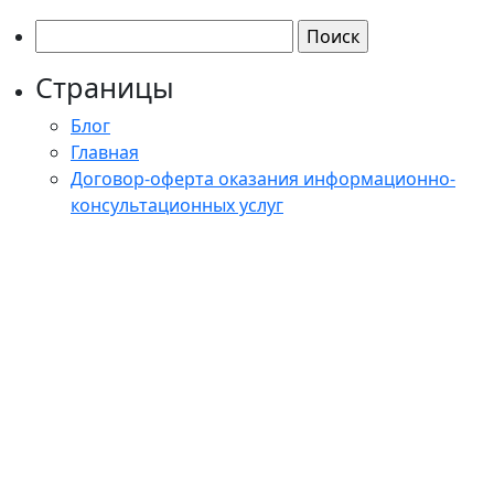
Найти:
Страницы
Блог
Главная
Договор-оферта оказания информационно-
консультационных услуг
Договор-оферта оказания информационно-
консультационных услуг (выездной тренинг)
Контакты
Корзина
Корпоративные программы
Магазин
Мой аккаунт
О школе
Обучение
Онлайн обучение