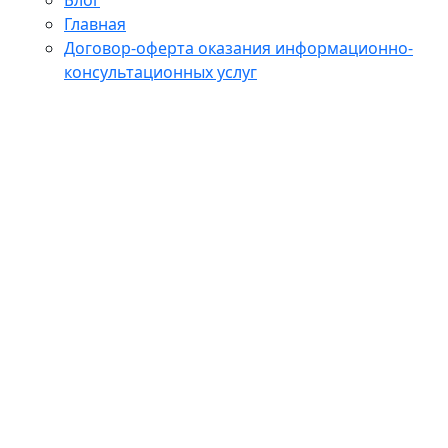
Главная
Договор-оферта оказания информационно-
консультационных услуг
Договор-оферта оказания информационно-
консультационных услуг (выездной тренинг)
Контакты
Корзина
Корпоративные программы
Магазин
Мой аккаунт
О школе
Обучение
Онлайн обучение
Оформление заказа
Политика конфиденциальности
Преподаватели
Пример страницы
СОГЛАСИЕ НА ОБРАБОТКУ ПЕРСОНАЛЬНЫХ